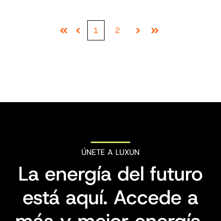
1
2
First
Prev
Next
Last
ÚNETE A LUXUN
La energía del futuro
está aquí. Accede a