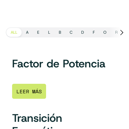
ALL
A
E
L
B
C
D
F
O
R
S
Factor de Potencia
LEER MÁS
Transición